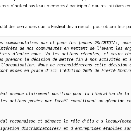
ismes n’incitent pas leurs membres à participer à d’autres initiatives 
tôt des demandes que le Festival devra remplir pour obtenir leur par
es communautaires par et pour les jeunes 2SLGBTQIA+, nous
intérêts de nos communautés en mettant de l’avant les enj
é·e·s d’entre nous. Vu les actions récentes, et moins réc
us prenons la décision de mettre fin à nos activités et à
 l’organisation. Nous ne reconsidérerons cette décision q
sont mises en place d’ici l’édition 2025 de Fierté Montré
éal prenne clairement position pour la libération de la 
les actions posées par Israël constituent un génocide co
éal reconnaisse et dénonce le rôle d'élu·e·s locaux(nota
igration discriminatoires) et d'entreprises établies sur