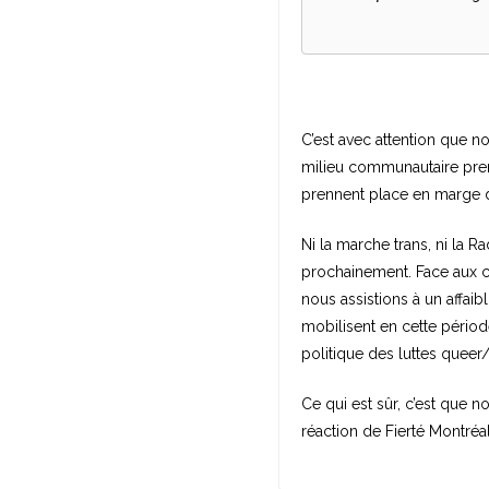
C’est avec attention que no
milieu communautaire prend
prennent place en marge d
Ni la marche trans, ni la R
prochainement. Face aux cr
nous assistions à un affaib
mobilisent en cette pério
politique des luttes queer/
Ce qui est sûr, c’est que n
réaction de Fierté Montréal