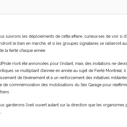
us suivrons les déploiements de cette affaire, curieux·ses de voir si 
ront le train en marche, et si les groupes signataires se rallieront au
e la fierté chaque année.
adPride n’ont été annoncées pour l’instant, mais des invitations ne devra
itiques se multipliant d’année en année au sujet de Fierté Montréal, il
lissement de l’évènement et à un renforcement des initiatives militantes
de de commémoration des mobilisations du Sex Garage pour réaffirme
trans.
ous garderons l’oeil ouvert autant sur la direction que les organismes 
.