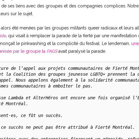
en de ses liens avec des groupes et des compagnies complices. Notr
leurs sur le sujet.
alors été menées par les groupes militants queer radicaux et leurs all
ide
,
qui visait à remplacer la parade de la fierté par une manifestation 
dénonçait le pinkwashing et la complicité du festival. Le lendemain,
une
anisée par le groupe la
FAGS
avait paralysé la parade.
ture de l’appel aux projets communautaires de Fierté Mont
et la Coalition des groupes jeunesse LGBTQ+ prennent la d
appel. Nous appelons également à la solidarité communauta
smes communautaires à emboîter le pas.

sse Lambda et AlterHéros ont encore une fois organisé l’E
é Montréal.

ent·es, ce fût un succès.

 ce succès ne peut pas être attribué à Fierté Montréal.
