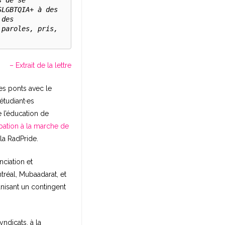
 de se 
LGBTQIA+ à des 
des 
paroles, pris, 
– Extrait de la lettre
es ponts avec le
 étudiant·es
 l’éducation de
ation à la marche de
la RadPride.
ciation et
tréal, Mubaadarat, et
anisant un contingent
ndicats, à la