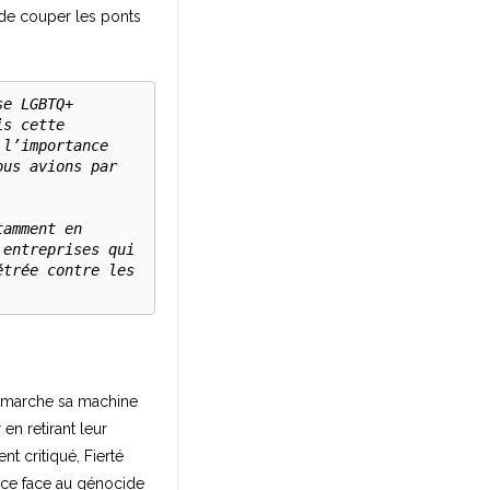
 de couper les ponts
e LGBTQ+ 
s cette 
l’importance 
us avions par 
amment en 
entreprises qui 
trée contre les 
n marche sa machine
en retirant leur
ent critiqué, Fierté
nce face au génocide