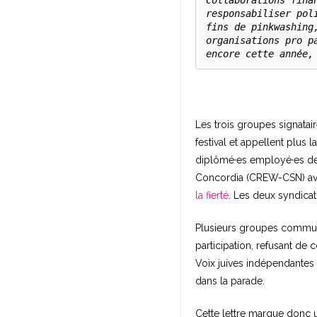
Collaborations fina
responsabiliser pol
fins de pinkwashing
organisations pro p
encore cette année,
Les trois groupes signatai
festival et appellent plus l
diplômé·es employé·es de M
Concordia (CREW-CSN) ava
la fierté
. Les deux syndicat
Plusieurs groupes communau
participation, refusant de 
Voix juives indépendante
dans la parade.
Cette lettre marque donc u