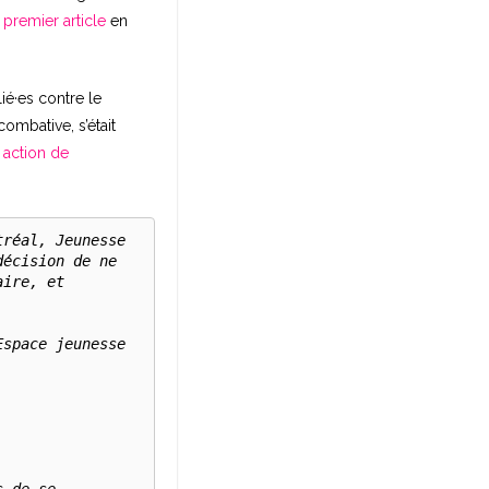
e
premier article
en
ié·es contre le
combative, s’était
 action de
réal, Jeunesse 
écision de ne 
ire, et 
space jeunesse 