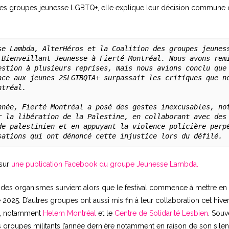
n des groupes jeunesse LGBTQ+, elle explique leur décision commune
se Lambda, AlterHéros et la Coalition des groupes jeuness
 Bienveillant Jeunesse à Fierté Montréal. Nous avons remi
estion à plusieurs reprises, mais nous avions conclu que 
ace aux jeunes 2SLGTBQIA+ surpassait les critiques que no
tréal.

nnée, Fierté Montréal a posé des gestes inexcusables, not
r la libération de la Palestine, en collaborant avec des 
de palestinien et en appuyant la violence policière perpé
sations qui ont dénoncé cette injustice lors du défilé.
 sur
une publication Facebook du groupe Jeunesse Lambda.
 des organismes survient alors que le festival commence à mettre e
 2025. D’autres groupes ont aussi mis fin à leur collaboration cet hiver 
al, notamment
Helem Montréal
et le
Centre de Solidarité Lesbien
. Souv
s groupes militants l’année dernière notamment en raison de son sile