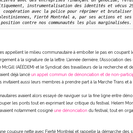
ncières avec des entreprises finançant un génocide, refus
itiquement, instrumentalisation des identités et vécus 2S
, coopération avec la police pour réprimer et brutaliser 
alestiniennes, Fierté Montréal a, par ses actions et ses 
 position contre nos communautés les plus marginalisées.
res appellent le milieu communautaire à emboîter le pas en coupant l
argement à la signature de la lettre. L’année dernière, l’Association des
cGill (AÉÉDEM) et le Syndicat des travailleurs de la recherche et de
ient déjà lancé
un appel commun de dénonciation et de non-particip
s invitaient aussi leurs membres à prendre part à la Marche Trans et à 
taires avaient alors essayé de naviguer sur la fine ligne entre dénon
couper les ponts tout en exprimant leur critique du festival. Helem Mon
s avaient notamment cosigné
une dénonciation
du festival, tout en org
ne coupure nette avec Fierté Montréal et rappelle la démarche des sy