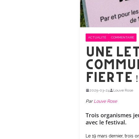
ACTUALITÉ
COMMENTAIRE
Une Le
commun
Fierté !
2025-03-24
Louve Rose
Par
Louve Rose
Trois organismes j
avec le festival.
Le 19 mars dernier, trois 