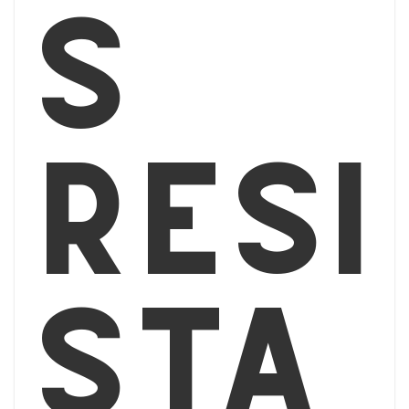
s
resi
sta