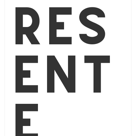
rés
ent
e