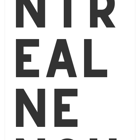
ntr
éal
ne