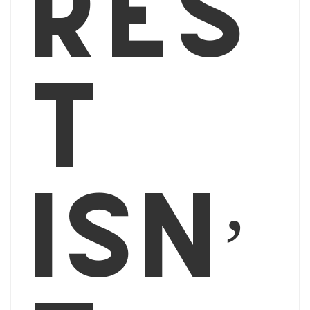
Res
t
isn’