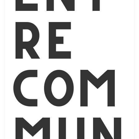
re
com
mun