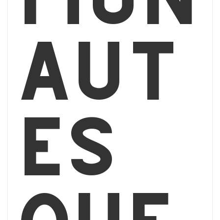
aut
és