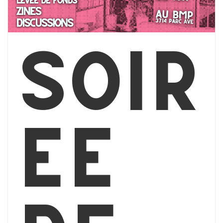
Soir
ée