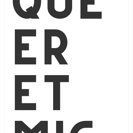
que
er
et