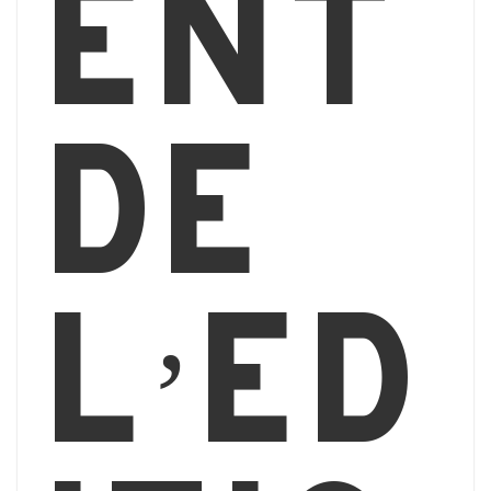
ent
de
l’éd