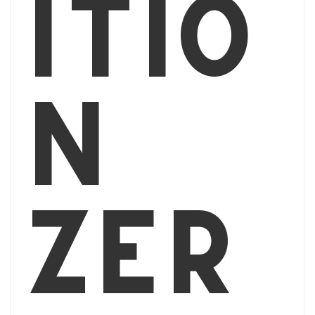
itio
n
Zér