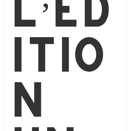
l’éd
itio
n