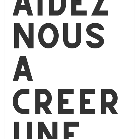
Aidez
nous
à
créer
une