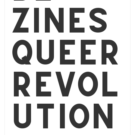
zines
Queer
Révol
ution