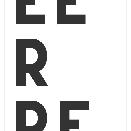
ee
r
ré