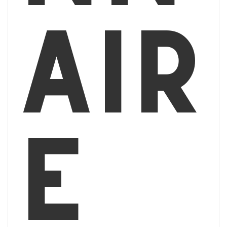
air
e