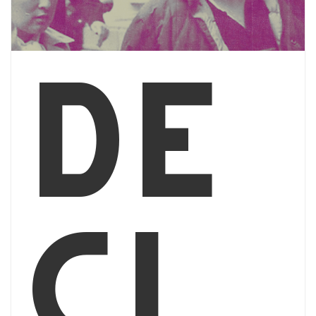
Dé
cl