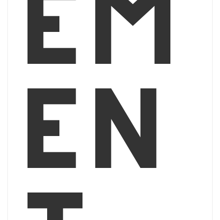
em
en