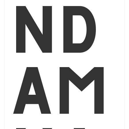
nd
am