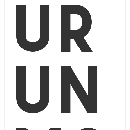
ur
un