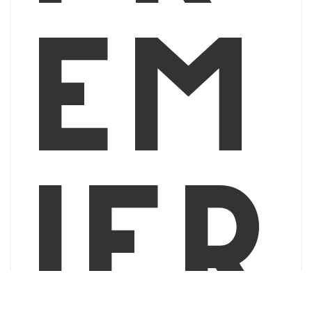
em
ier