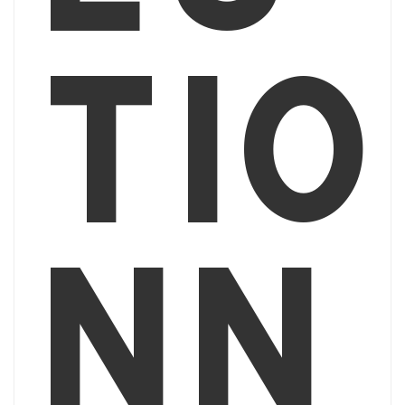
tio
nn