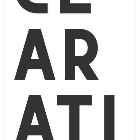
ar
ati