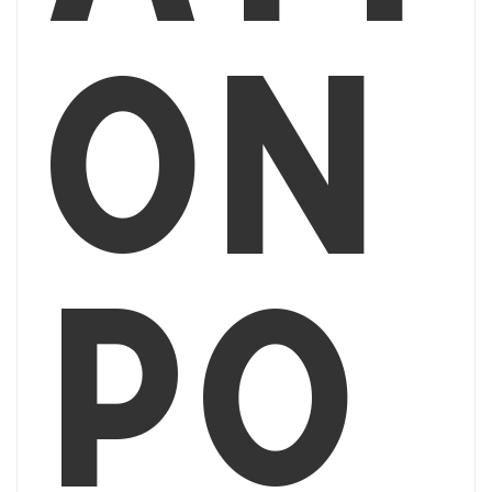
on
po