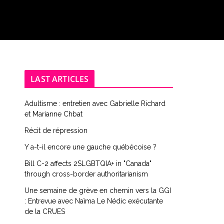
LAST ARTICLES
Adultisme : entretien avec Gabrielle Richard
et Marianne Chbat
Récit de répression
Y a-t-il encore une gauche québécoise ?
Bill C-2 affects 2SLGBTQIA+ in "Canada"
through cross-border authoritarianism
Une semaine de grève en chemin vers la GGI
: Entrevue avec Naïma Le Nédic exécutante
de la CRUES