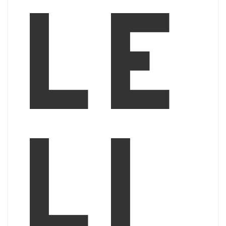
le
li