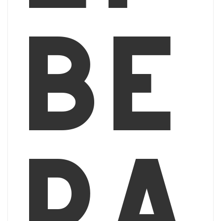
bé
ra