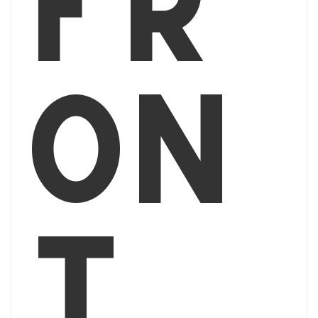
fr
on
t