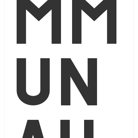
mm
un