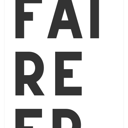
Fai
re