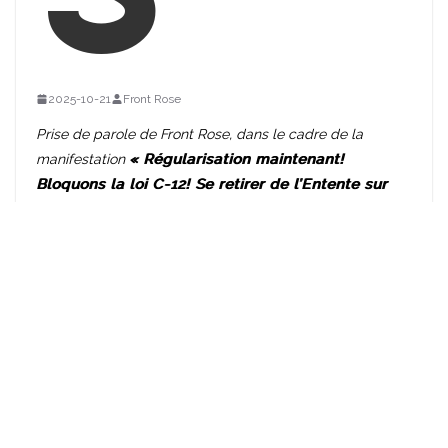
2025-10-21
Front Rose
Prise de parole de Front Rose, dans le cadre de la
manifestation
« Régularisation maintenant!
Bloquons la loi C-12! Se retirer de l’Entente sur
les tiers pays sûrs! »
, organisée par
Solidarité sans
frontières
le 19 octobre 2025
.
Bonjour à vous toustes, et merci à Solidarité sans
frontières de nous avoir invités à prendre la parole
aujourd’hui.
Je suis ici au nom du collectif autonome et média
indépendant
Front Rose
.
Front Rose
est un projet qui a
émergé du mouvement
Queer Révolutionnaire
, qui a