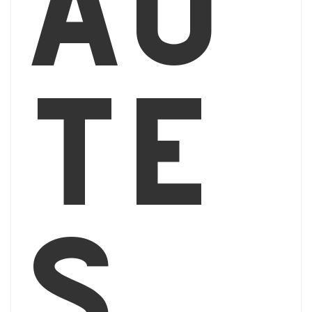
au
té
s