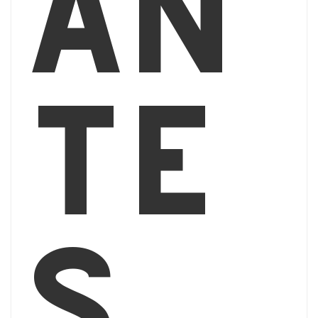
an
te
s