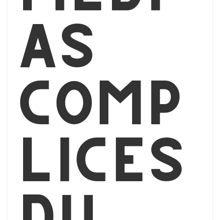
as
comp
lices
du