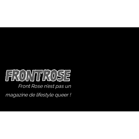
Front Rose n'est pas un
magazine de lifestyle queer !
Suivez Front Rose
Bluesky
Insta
Ma
frontrose@riseup.net