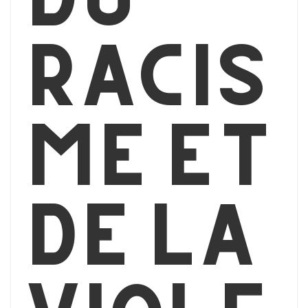
racis
me et
de la