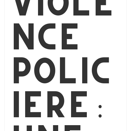
viole
nce
polic
ière :