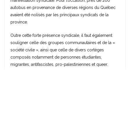
manifestation syndicale. Pour l’occasion, près de 200
autobus en provenance de diverses régions du Québec
avaient été nolisés par les principaux syndicats de la
province.
Outre cette forte présence syndicale, il faut également
souligner celle des groupes communautaires et de la «
société civile », ainsi que celle de divers cortèges
composés notamment de personnes étudiantes,
migrantes, antifascistes, pro-palestiniennes et queer.
Cette forte présence du milieu militant semble d’ailleurs
avoir heurté Richard Martineau. Dans un échange avec la
militante d’extrême-droite et pseudo-journaliste Alexandra
1
Lavoie sur les ondes QUB Radio
, l’animateur s’indigne
d’une telle présence, qu’il n’arrive pas à s’expliquer dans le
contexte d’une mobilisation syndicale. On ne s’étonnera
pas que Martineau demeure incapable de dépasser une
lecture étroitement simpliste du mouvement, à l’image