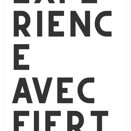
rienc
e
avec
Fiert