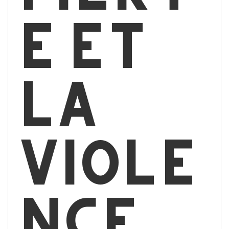
é et
la
viole
nce