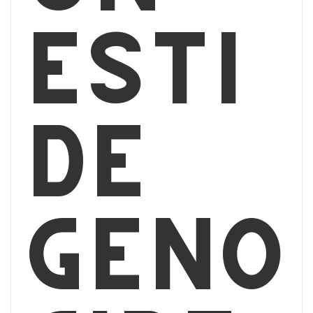
esti
de
géno