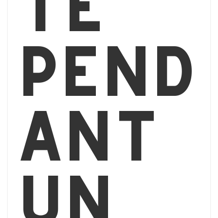
té
pend
ant
un