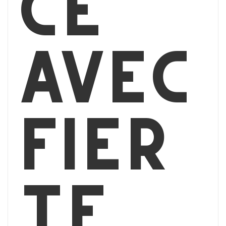
ce
avec
Fier
té