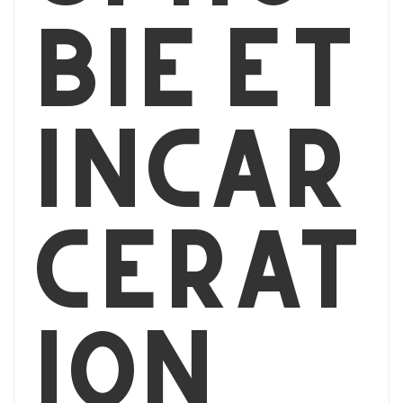
bie et
incar
cérat
ion