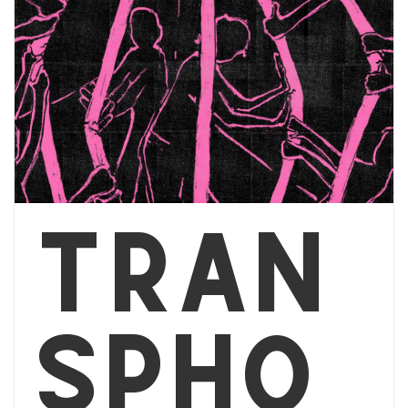
Tran
spho