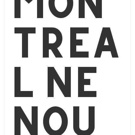
Mon
tréa
l ne
nou