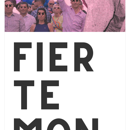
Fier
té