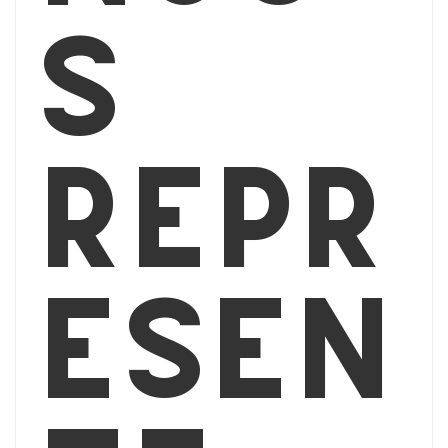
s
repr
ésen