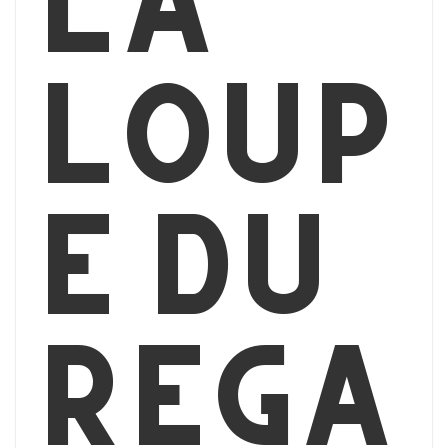
la
loup
e du
rega