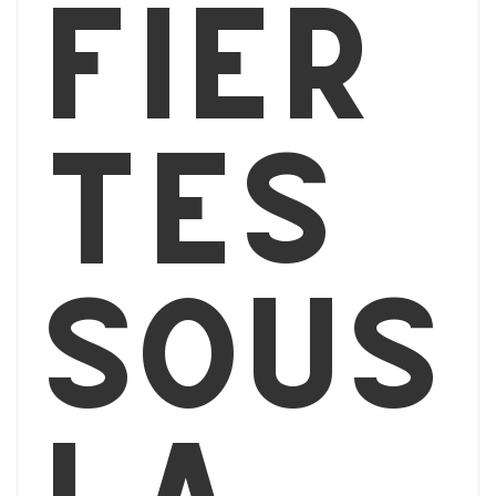
fier
tés
sous