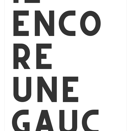
enco
re
une
gauc