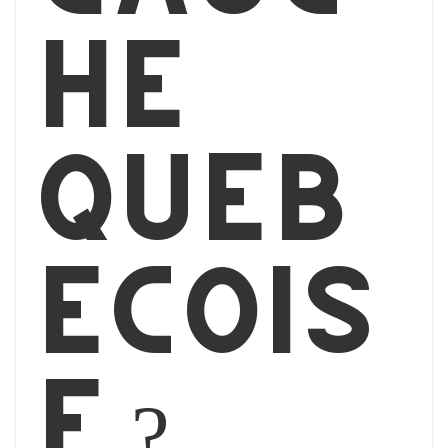
he
québ
écois
e ?