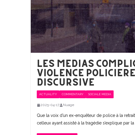
Les médias complic
violence policière
discursive
ACTUALITY
COMMENTARY
SOCIALE MEDIA
2025-04-17
Nuage
Que la voix d’un ex-enquêteur de police à la retr
celleux ayant assisté à la tragédie s’explique par l