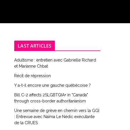
LAST ARTICLES
Adultisme : entretien avec Gabrielle Richard
et Marianne Chbat
Récit de répression
Y a-t-il encore une gauche québécoise ?
Bill C-2 affects 2SLGBTQIA+ in "Canada"
through cross-border authoritarianism
Une semaine de grève en chemin vers la GGI
: Entrevue avec Naïma Le Nédic exécutante
de la CRUES