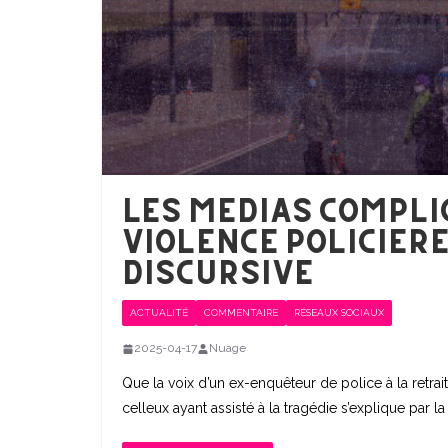
Les médias complic
violence policière
discursive
ACTUALITÉ
COMMENTAIRE
RÉSEAUX SOCIAUX
2025-04-17
Nuage
Que la voix d’un ex-enquêteur de police à la retr
celleux ayant assisté à la tragédie s’explique par l