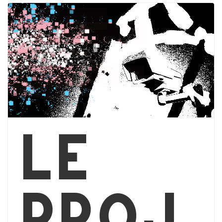
Le
proj