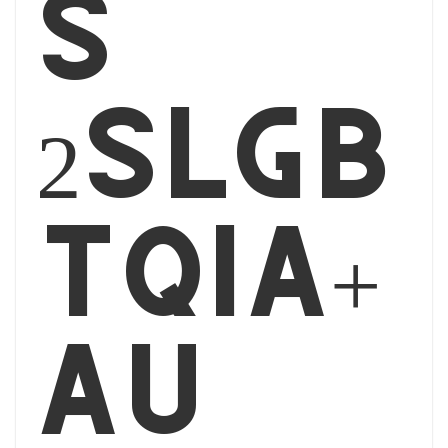
s
2SLGB
TQIA+
au