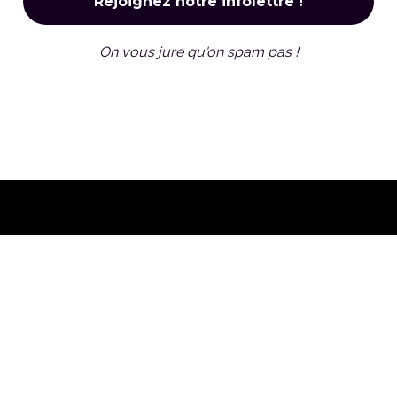
On vous jure qu'on spam pas !
Front Rose n'est pas un
magazine de lifestyle queer !