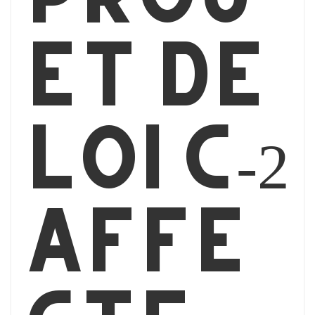
et de
loi C-2
affe