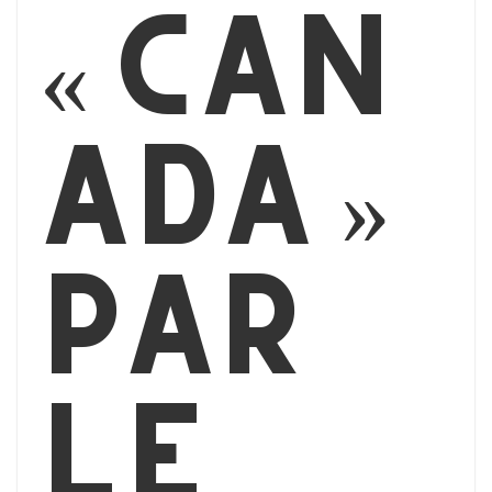
« Can
ada »
par
le