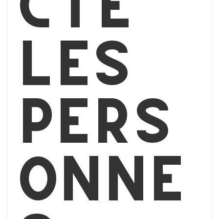
cte
les
pers
onne