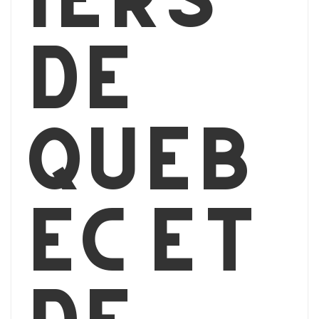
de
Québ
ec et