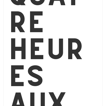
re
heur
es
aux