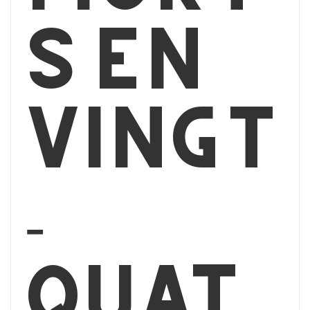
s en
vingt
-
quat