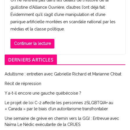
On ne rentrera pas dans les détails de l’histoire de la
guillotine d’Alliance Ouvrière, d’autres l’ont déjà fait.
Évidemment qu’il s’agit d’une manipulation et d’une
panique artificielle montées en scandale national par les
médias et la classe politique.
Continuer la lecture
DERNIERS ARTICLES
Adultisme : entretien avec Gabrielle Richard et Marianne Chbat
Récit de répression
Y a-t-il encore une gauche québécoise ?
Le projet de loi C-2 affecte les personnes 2SLGBTQIA+ au
« Canada » par le biais d’un autoritarisme transfrontalier
Une semaine de grève en chemin vers la GGI : Entrevue avec
Naïma Le Nédic exécutante de la CRUES