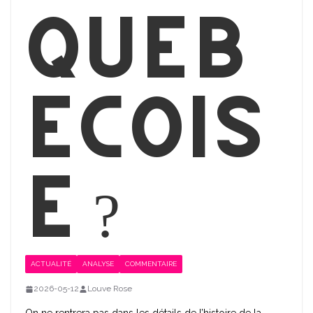
québ
écois
e ?
ACTUALITÉ
ANALYSE
COMMENTAIRE
2026-05-12
Louve Rose