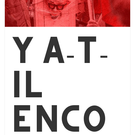
Y a-t-
il
enco