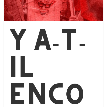
Y a-t-
il
enco