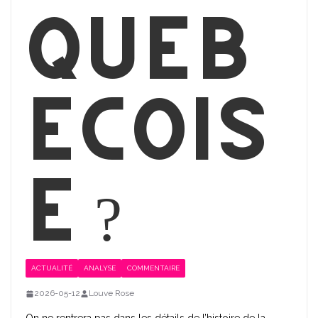
québ
écois
e ?
ACTUALITÉ
ANALYSE
COMMENTAIRE
2026-05-12
Louve Rose