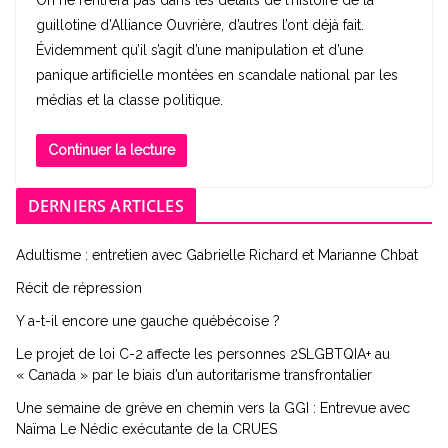
On ne rentrera pas dans les détails de l’histoire de la
guillotine d’Alliance Ouvrière, d’autres l’ont déjà fait.
Évidemment qu’il s’agit d’une manipulation et d’une
panique artificielle montées en scandale national par les
médias et la classe politique.
Continuer la lecture
DERNIERS ARTICLES
Adultisme : entretien avec Gabrielle Richard et Marianne Chbat
Récit de répression
Y a-t-il encore une gauche québécoise ?
Le projet de loi C-2 affecte les personnes 2SLGBTQIA+ au
« Canada » par le biais d’un autoritarisme transfrontalier
Une semaine de grève en chemin vers la GGI : Entrevue avec
Naïma Le Nédic exécutante de la CRUES