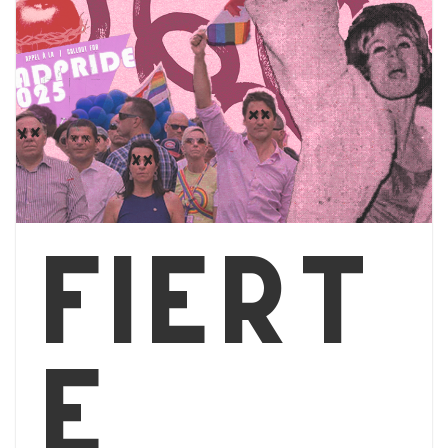
Fiert
é