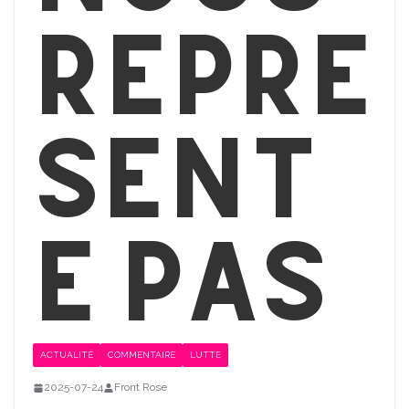
repré
sent
e pas
ACTUALITÉ
COMMENTAIRE
LUTTE
2025-07-24
Front Rose